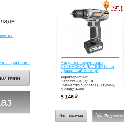
кладе
оверты
,
ить в сравнение
Акк.дрель-шуруповерт
ИНТЕРСКОЛ ДА 18ЭР Li-ion
"Домашний мастер"
наличии
Характеристики:
Напряжение (В):
18
Количество оборотов (1 ступень,
об/мин):
0-400
Количество оборотов (2 ступень,
₷
5 146
об/мин):
0-1400
каз
Нет в наличии