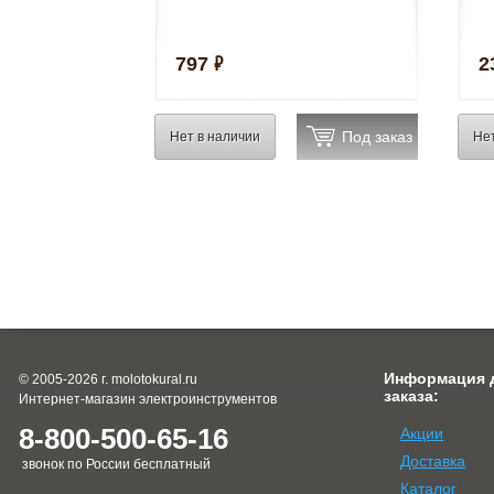
₷
797
2
Нет в наличии
Не
Информация 
© 2005-2026 г. molotokural.ru
заказа:
Интернет-магазин электроинструментов
8-800-500-65-16
Акции
Доставка
звонок по России бесплатный
Каталог